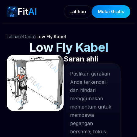
Fit
AI
Latihan
Mulai Gratis
Latihan
Dada
Low Fly Kabel
Low Fly Kabel
Saran ahli
Pastikan gerakan
Anda terkendali
dan hindari
menggunakan
momentum untuk
membawa
pegangan
bersama; fokus