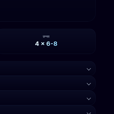
उन्नत
4
x
6-8