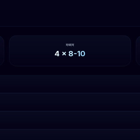
मध्यम
4
x
8-10