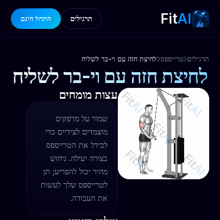
Fit
AI
תרגילים
התחל חינם
תרגילים
טרייספס
לחיצת חזה עם וי-בר לשליח
לחיצת חזה עם וי-בר לשליח
עצות מומחים
שמור על מרפקים
מוצמדים לצידיים כדי
לבידל את הטרייספס
בצורה יעילה. ניחוש
מהיר יכול להפריע; תן
לטרייספס שלך לעשות
את העבודה.