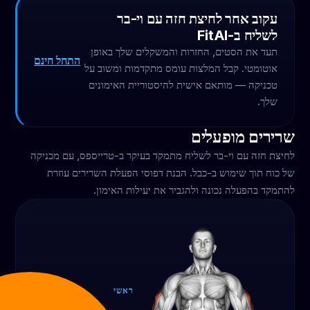
עקוב אחר לחיצת חזה עם וי-בר
לשליח ב-FitAI
תעד את הסטים, החזרות והמשקלים שלך באופן
התחל חינם
אוטומטי. קבל המלצות עומס מתקדמות ומשוב על
טכניקה — מותאם אישית להיסטוריית האימונים
שלך.
שרירים מופעלים
לחיצת חזה עם וי-בר לשליח מתמקד בעיקר ב-טרייספס, עם מכניקה
של כוח תוך שימוש ב-כבל. הבנת דפוסי הפעלת השרירים עוזרת
להתמקד בהפעלה נכונה ולהגביר את יעילות האימון.
ראשי
טרייספס