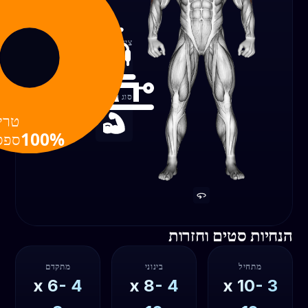
100%
ציוד
כבל
סוג תרגיל
טרייספ
כוח
100%
הנחיות סטים וחזרות
מתחיל
בינוני
מתקדם
6-
x
4
8-
x
4
10-
x
3