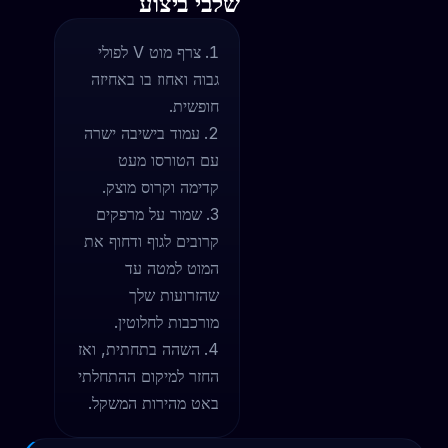
שלבי ביצוע
צרף מוט V לפולי
גבוה ואחוז בו באחיזה
חופשית.
עמוד בישיבה ישרה
עם הטורסו מעט
קדימה וקרוס מוצק.
שמור על מרפקים
קרובים לגוף ודחוף את
המוט למטה עד
שהזרועות שלך
מורכבות לחלוטין.
השהה בתחתית, ואז
החזר למיקום ההתחלתי
באט מהירות המשקל.