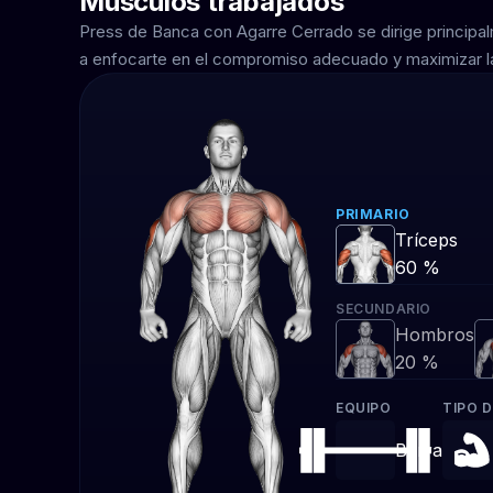
Músculos trabajados
Press de Banca con Agarre Cerrado se dirige principa
a enfocarte en el compromiso adecuado y maximizar la
PRIMARIO
Tríceps
60 %
SECUNDARIO
Hombros
20 %
EQUIPO
TIPO D
Barra