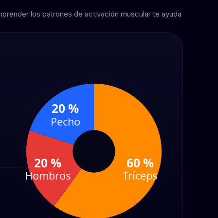
mprender los patrones de activación muscular te ayuda
20 %
Pecho
20 %
60 %
Hombros
Tríceps