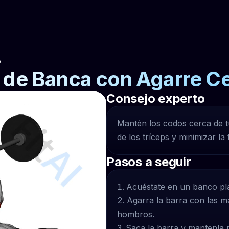
o
 de Banca con Agarre C
Consejo experto
Mantén los codos cerca de t
de los tríceps y minimizar la
Pasos a seguir
Acuéstate en un banco pla
Agarra la barra con las m
hombros.
Saca la barra y mantenla 