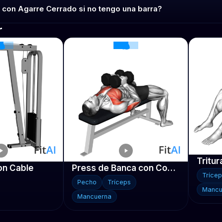
 con Agarre Cerrado si no tengo una barra?
r
n Cable
Press de Banca con Compresión de Mancuernas
Tríce
Pecho
Tríceps
Mancu
Mancuerna