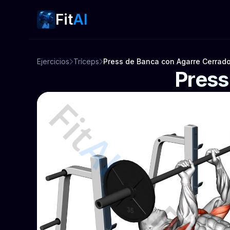
Fit
AI
Ejercicios
Tríceps
Press de Banca con Agarre Cerrad
Press