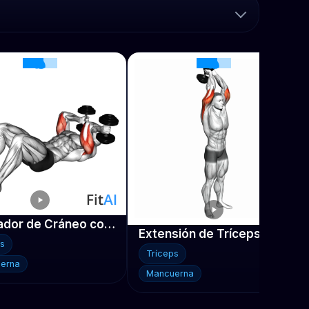
Triturador de Cráneo con Mancuernas en el Suelo
Extensión de Tríceps de Pie con Mancuernas
ps
Tríceps
erna
Mancuerna