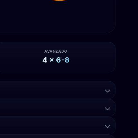
AVANZADO
4
x
6-8