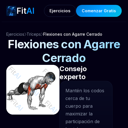
Fit
AI
Ejercicios
Comenzar Gratis
Ejercicios
Tríceps
Flexiones con Agarre Cerrado
Flexiones con Agarre
Cerrado
Consejo
experto
Mantén los codos
cerca de tu
cuerpo para
maximizar la
participación de