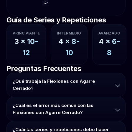
Guía de Series y Repeticiones
PRINCIPIANTE
INTERMEDIO
AVANZADO
3
x
10-
4
x
8-
4
x
6-
12
10
8
Preguntas Frecuentes
¿Qué trabaja la Flexiones con Agarre
Cerrado?
¿Cuál es el error más común con las
Flexiones con Agarre Cerrado?
¿Cuántas series y repeticiones debo hacer