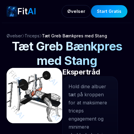
Fit
AI
Øvelser
Start Gratis
Øvelser
Triceps
Tæt Greb Bænkpres med Stang
Tæt Greb Bænkpres
med Stang
Ekspertråd
Hold dine albuer
tæt på kroppen
for at maksimere
triceps
engagement og
minimere