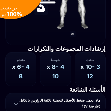
ترايسبس
قوة
100‎%‎
إرشادات المجموعات والتكرارات
مبتدئ
متوسط
متقدم
6-
x
4
8-
x
4
10-
x
3
8
10
12
الأسئلة الشائعة
ماذا يعمل ضغط للأسفل للعضلة ثلاثية الرؤوس بالكابل
(عارضة V)؟