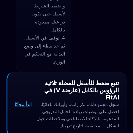
واضغط الشريط
لأسفل حتى تكون
ذراعيك ممدودة
بالكامل.
توقف في الأسفل،
ثم عد ببطء إلى وضع
البداية مع التحكم في
الوزن.
تتبع ضغط للأسفل للعضلة ثلاثية
الرؤوس بالكابل (عارضة V) في
FitAI
ابدأ مجانًا
سجل مجموعاتك، تكراراتك، وأوزانك تلقائيًا.
احصل على توصيات زيادة الحمل التدريجي
المدعومة بالذكاء الاصطناعي وملاحظات حول
الشكل — مخصصة لتاريخ تدريبك.