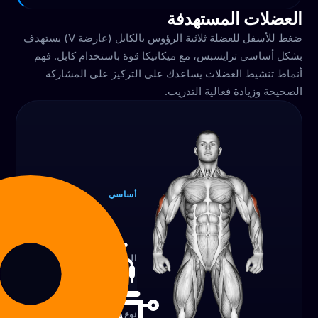
العضلات المستهدفة
ضغط للأسفل للعضلة ثلاثية الرؤوس بالكابل (عارضة V) يستهدف
بشكل أساسي ترايسبس، مع ميكانيكا قوة باستخدام كابل. فهم
أنماط تنشيط العضلات يساعدك على التركيز على المشاركة
الصحيحة وزيادة فعالية التدريب.
أساسي
ترايسبس
100‎%‎
المعدات
كابل
نوع التمرين