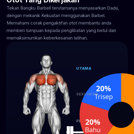
Tekan Bangku Barbell terutamanya menyasarkan Dada,
dengan mekanik Kekuatan menggunakan Barbel.
Memahami corak pengaktifan otot membantu anda
memberi tumpuan kepada penglibatan yang betul dan
memaksimumkan keberkesanan latihan.
UTAMA
Dada
60%
20%
SEKUNDER
Trisep
Bahu
Trise
20%
20%
20%
PERALATAN
Bahu
Barbel