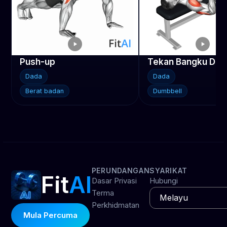
Push-up
Tekan Bangku Dum
Dada
Dada
Berat badan
Dumbbell
PERUNDANGAN
SYARIKAT
Fit
AI
Dasar Privasi
Hubungi
Terma
Perkhidmatan
Mula Percuma