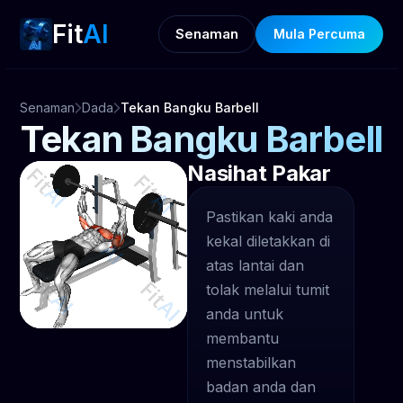
Fit
AI
Senaman
Mula Percuma
Senaman
Dada
Tekan Bangku Barbell
Tekan Bangku Barbell
Nasihat Pakar
Pastikan kaki anda
kekal diletakkan di
atas lantai dan
tolak melalui tumit
anda untuk
membantu
menstabilkan
badan anda dan