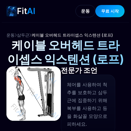
Fit
AI
운동
무료 시작
운동
삼두근
케이블 오버헤드 트라이셉스 익스텐션 (로프)
케이블 오버헤드 트라
이셉스 익스텐션 (로프)
전문가 조언
체어를 사용하여 척
추를 보호하고 삼두
근에 집중하기 위해
복부를 사용하고 등
을 화살꼴 모양으로
피하세요.