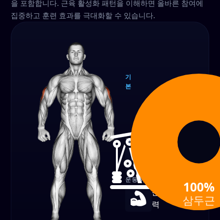
을 포함합니다. 근육 활성화 패턴을 이해하면 올바른 참여에
집중하고 훈련 효과를 극대화할 수 있습니다.
기
본
삼두
근
100%
장비
케이블
운동 유형
100%
근
삼두근
력