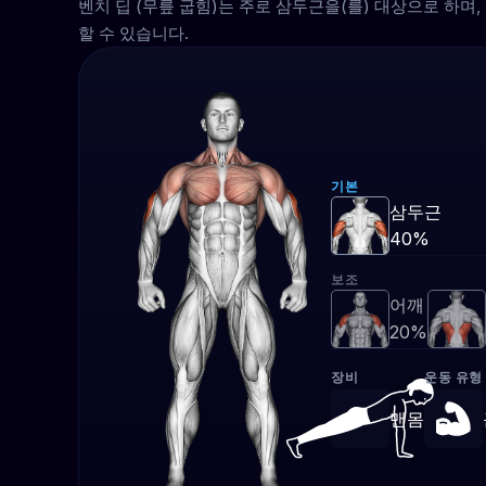
벤치 딥 (무릎 굽힘)는 주로 삼두근을(를) 대상으로 하
할 수 있습니다.
기본
삼두근
40%
보조
어깨
20%
장비
운동 유형
맨몸