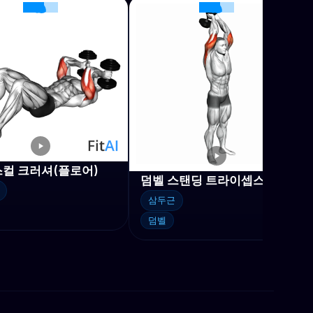
스컬 크러셔(플로어)
덤벨 스탠딩 트라이셉스 익스텐션
삼두근
덤벨