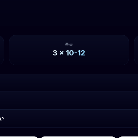
중급
3
x
10-12
요?