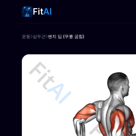
Fit
AI
운동
삼두근
벤치 딥 (무릎 굽힘)