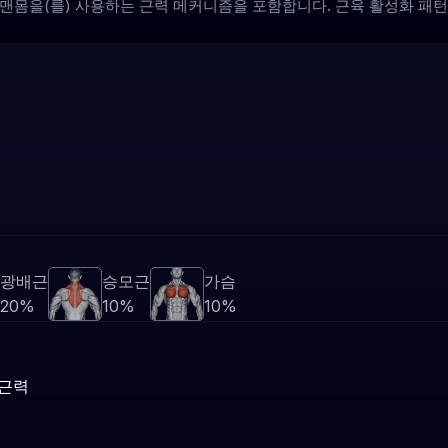
며, 맨몸을(를) 사용하는 근력 메커니즘을 포함합니다. 근육 활성화 
광배근
승모근
가슴
20%
10%
10%
근력