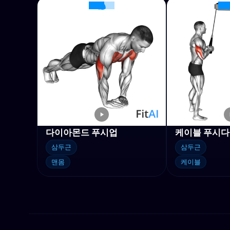
다이아몬드 푸시업
케이블 푸시
삼두근
삼두근
맨몸
케이블