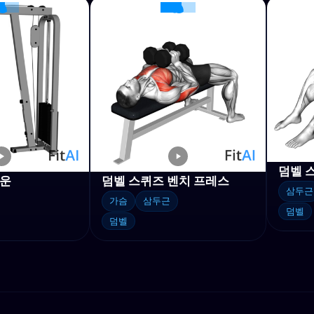
덤벨 
다운
덤벨 스퀴즈 벤치 프레스
삼두근
가슴
삼두근
덤벨
덤벨