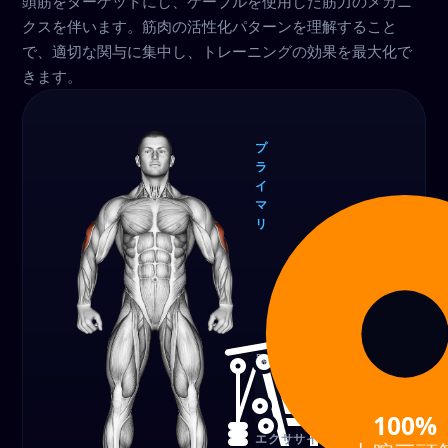
頭筋をターゲットにし、ケーブルを使用した筋力のメカニ
クスを伴います。筋肉の活性化パターンを理解すること
で、適切な関与に集中し、トレーニングの効果を最大化で
きます。
プ
ラ
イ
マ
リ
上腕
三頭
筋
100%
器具
ケーブル
100%
エクササイ