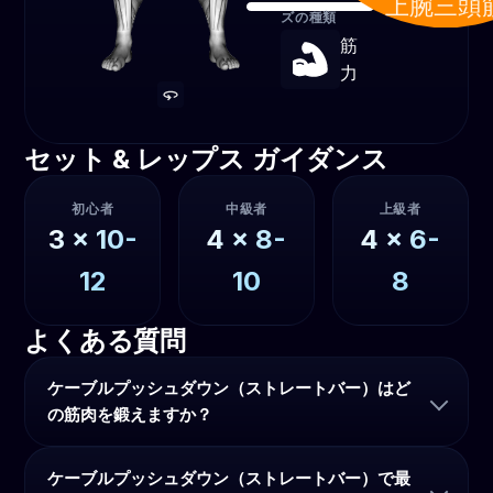
上腕三頭
ズの種類
筋
力
セット & レップス ガイダンス
初心者
中級者
上級者
3
x
10-
4
x
8-
4
x
6-
12
10
8
よくある質問
ケーブルプッシュダウン（ストレートバー）はど
の筋肉を鍛えますか？
ケーブルプッシュダウン（ストレートバー）で最