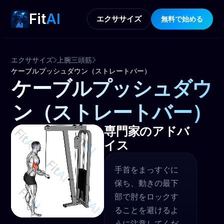
Fit
AI
エクササイズ
無料で始める
エクササイズ
上腕三頭筋
ケーブルプッシュダウン（ストレートバー）
ケーブルプッシュダウ
ン（ストレートバー）
専門家のアドバ
イス
手首をまっすぐに
保ち、動きの最下
部で肘をロックす
ることを避けるよ
うに注意してくだ