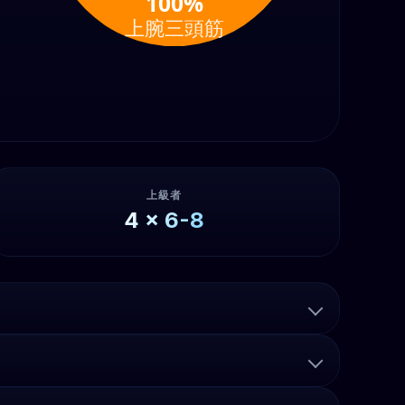
100%
上腕三頭筋
上級者
4
x
6-8