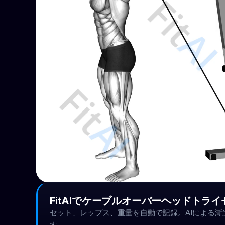
FitAIでケーブルオーバーヘッドト
セット、レップス、重量を自動で記録。AIによる
す。