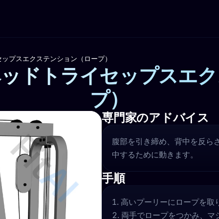
セップスエクステンション（ロープ）
ヘッドトライセップスエク
プ）
専門家のアドバイス
腹部を引き締め、背中を反ら
中するために動きます。
手順
高いプーリーにロープを取
両手でロープをつかみ、マ