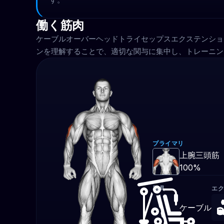
働く筋肉
ケーブルオーバーヘッドトライセップスエクステンショ
ンを理解することで、適切な関与に集中し、トレーニン
プライマリ
上腕三頭筋
100%
器具
エ
ケーブル