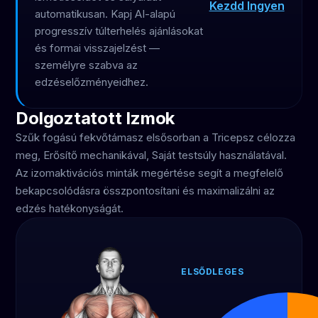
Kezdd Ingyen
automatikusan. Kapj AI-alapú
progresszív túlterhelés ajánlásokat
és formai visszajelzést —
személyre szabva az
edzéselőzményeidhez.
Dolgoztatott Izmok
Szűk fogású fekvőtámasz elsősorban a Tricepsz célozza
meg, Erősítő mechanikával, Saját testsúly használatával.
Az izomaktivációs minták megértése segít a megfelelő
bekapcsolódásra összpontosítani és maximalizálni az
edzés hatékonyságát.
ELSŐDLEGES
Tricepsz
50%