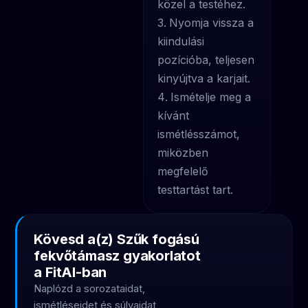
közel a testéhez.
Nyomja vissza a
kiindulási
pozícióba, teljesen
kinyújtva a karjait.
Ismételje meg a
kívánt
ismétlésszámot,
miközben
megfelelő
testtartást tart.
Kövesd a(z) Szűk fogású
fekvőtámasz gyakorlatot
a FitAI-ban
Naplózd a sorozataidat,
ismétléseidet és súlyaidat