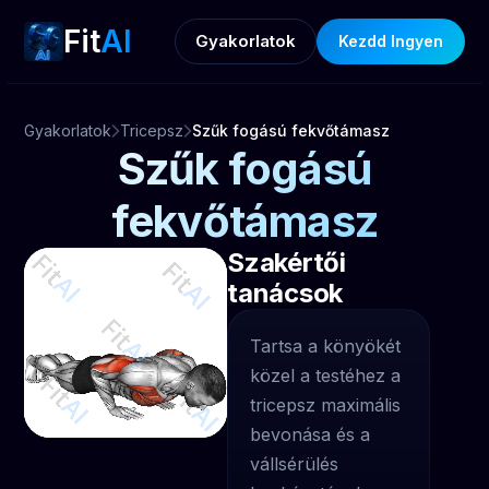
Fit
AI
Gyakorlatok
Kezdd Ingyen
Gyakorlatok
Tricepsz
Szűk fogású fekvőtámasz
Szűk fogású
fekvőtámasz
Szakértői
tanácsok
Tartsa a könyökét
közel a testéhez a
tricepsz maximális
bevonása és a
vállsérülés