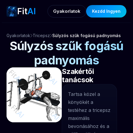
Fit
AI
Gyakorlatok
Kezdd Ingyen
Gyakorlatok
Tricepsz
Súlyzós szűk fogású padnyomás
Súlyzós szűk fogású
padnyomás
Szakértői
tanácsok
Tartsa közel a
könyökét a
testéhez a tricepsz
maximális
bevonásához és a