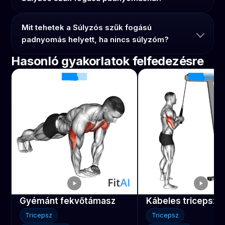
Mit tehetek a Súlyzós szűk fogású
padnyomás helyett, ha nincs súlyzóm?
Hasonló gyakorlatok felfedezésre
Gyémánt fekvőtámasz
Kábeles tricepsz 
Tricepsz
Tricepsz