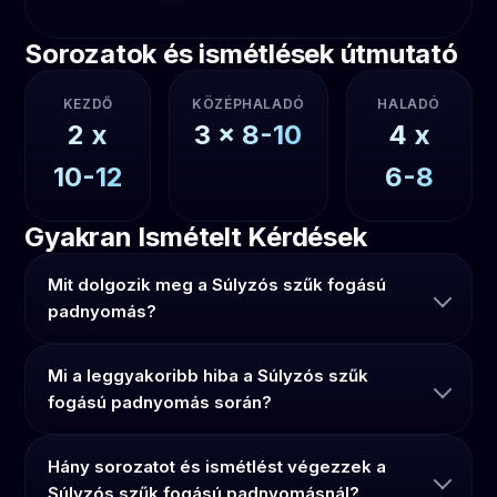
Sorozatok és ismétlések útmutató
KEZDŐ
KÖZÉPHALADÓ
HALADÓ
2
x
3
x
8-10
4
x
10-12
6-8
Gyakran Ismételt Kérdések
Mit dolgozik meg a Súlyzós szűk fogású
padnyomás?
Mi a leggyakoribb hiba a Súlyzós szűk
fogású padnyomás során?
Hány sorozatot és ismétlést végezzek a
Súlyzós szűk fogású padnyomásnál?