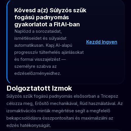
Kövesd a(z) Súlyzós szűk
fogású padnyomás
gyakorlatot a FitAI-ban
Naplózd a sorozataidat,
ismétléseidet és súlyaidat
Kezdd Ingyen
automatikusan. Kapj AI-alapú
progresszív túlterhelés ajánlásokat
és formai visszajelzést —
személyre szabva az
edzéselőzményeidhez.
Dolgoztatott Izmok
Súlyzós szűk fogású padnyomás elsősorban a Tricepsz
célozza meg, Erősítő mechanikával, Rúd használatával. Az
izomaktivációs minták megértése segít a megfelelő
bekapcsolódásra összpontosítani és maximalizálni az
edzés hatékonyságát.