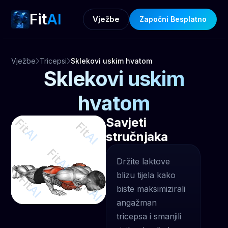
Fit
AI
Vježbe
Započni Besplatno
Vježbe
Tricepsi
Sklekovi uskim hvatom
Sklekovi uskim
hvatom
Savjeti
stručnjaka
Držite laktove
blizu tijela kako
biste maksimizirali
angažman
tricepsa i smanjili