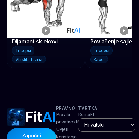
Dijamant sklekovi
Tricepsi
Tricepsi
Vlastita težina
Kabel
PRAVNO
TVRTKA
Fit
AI
Pravila
Kontakt
privatnosti
Uvjeti
Započni
korištenja