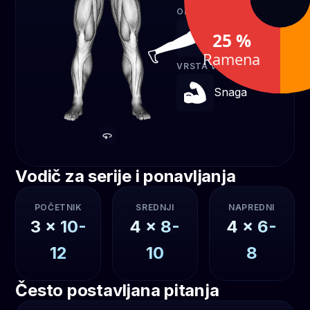
OPREMA
25 %
Vlastita težina
Ramena
VRSTA VJEŽBE
Snaga
Vodič za serije i ponavljanja
POČETNIK
SREDNJI
NAPREDNI
3
x
10-
4
x
8-
4
x
6-
12
10
8
Često postavljana pitanja