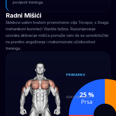
povijesti treninga.
Radni Mišići
Sklekovi uskim hvatom prvenstveno cilja Tricepsi, s Snaga
mehanikom koristeći Vlastita težina. Razumijevanje
uzoraka aktivacije mišića pomaže vam da se usredotočite
na pravilno angažiranje i maksimizirate učinkovitost
treninga.
PRIMARNO
Tricepsi
50 %
25 %
SEKUNDARNO
Prsa
Ramena
Pr
25 %
25