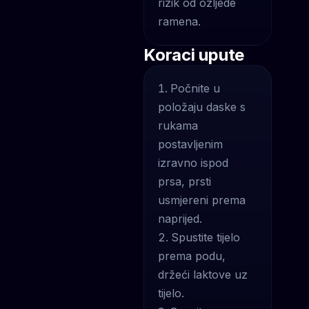
rizik od ozljede
ramena.
Koraci upute
Počnite u
položaju daske s
rukama
postavljenim
izravno ispod
prsa, prsti
usmjereni prema
naprijed.
Spustite tijelo
prema podu,
držeći laktove uz
tijelo.