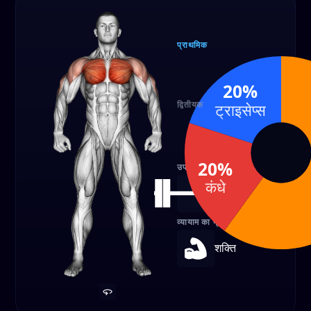
प्राथमिक
छाती
60%
20%
द्वितीयक
ट्राइसेप्स
कंधे
ट्राइसेप्
20%
20%
20%
उपकरण
कंधे
बारबेल
व्यायाम का प्रकार
शक्ति