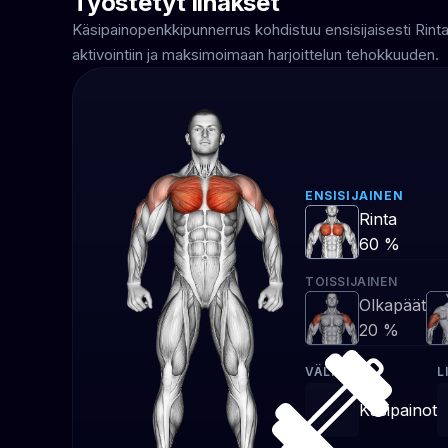
Työstetyt lihakset
Käsipainopenkkipunnerrus kohdistuu ensisijaisesti Rint
aktivointiin ja maksimoimaan harjoittelun tehokkuuden.
ENSISIJAINEN
Rinta
60 %
TOISSIJAINEN
Olkapäät
20 %
VÄLINEET
L
Käsipainot