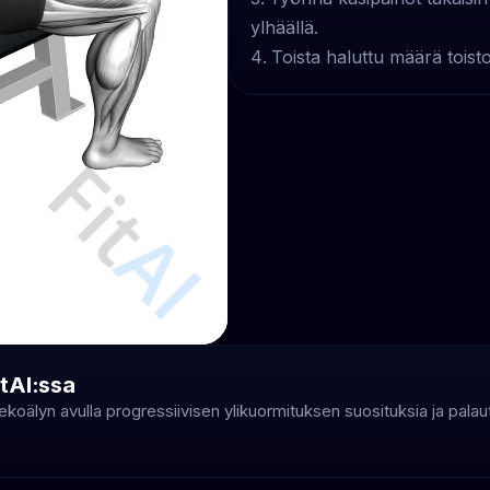
ylhäällä.
Toista haluttu määrä toisto
tAI:ssa
t tekoälyn avulla progressiivisen ylikuormituksen suosituksia ja pala