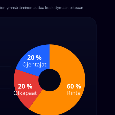
allien ymmärtäminen auttaa keskittymään oikeaan
20 %
Ojentajat
20 %
60 %
Olkapäät
Rinta