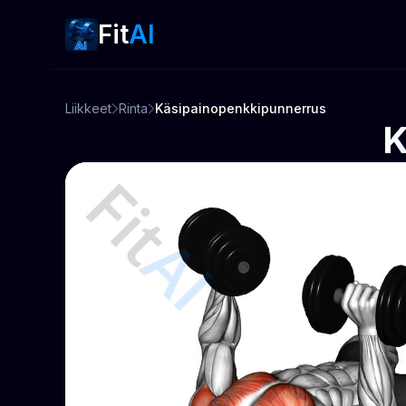
Fit
AI
Liikkeet
Rinta
Käsipainopenkkipunnerrus
K