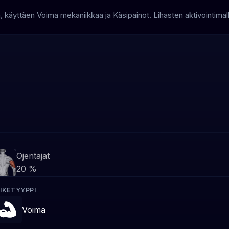
a, käyttäen Voima mekaniikkaa ja Käsipainot. Lihasten aktivointim
Ojentajat
20 %
IIKETYYPPI
Voima