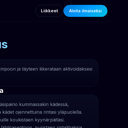
Liikkeet
Aloita ilmaiseksi
us
empoon ja täyteen liikerataan aktivoidaksesi
ta
 käsipaino kummassakin kädessä,
kädet ojennettuina rintasi yläpuolella.
vuille koukistaen kyynärpäitäsi.
 lähtöasentoon, puristaen rintalihaksia