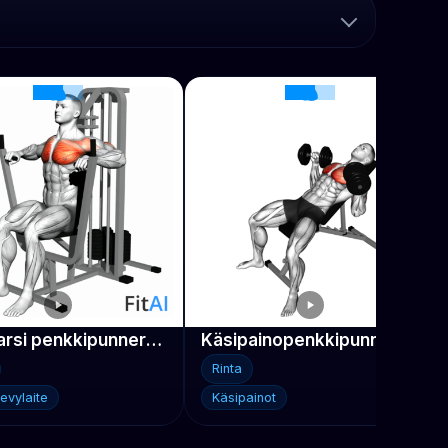
Vipuvarsi penkkipunnerrus
Käsipainopenkkipunnerrus yläviistossa
Rinta
levylaite
Käsipainot