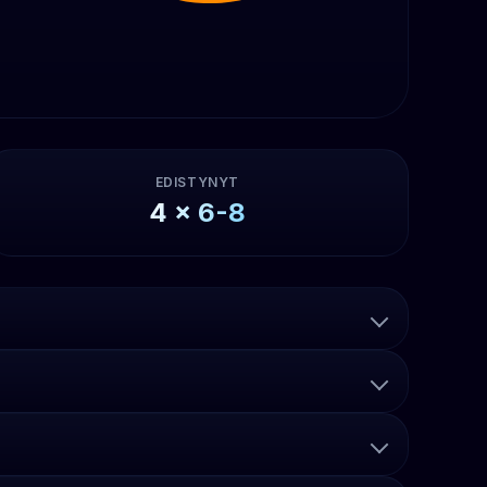
EDISTYNYT
4
x
6-8