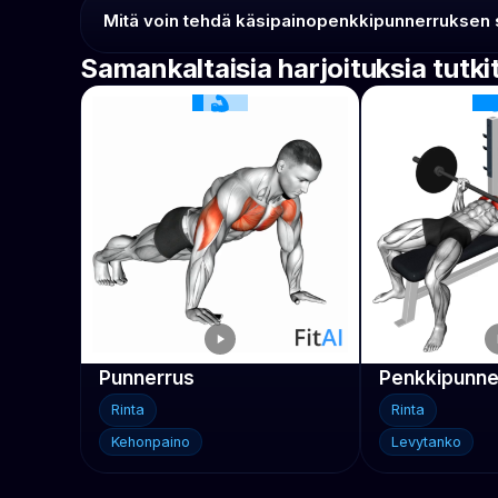
Mitä voin tehdä käsipainopenkkipunnerruksen si
Samankaltaisia harjoituksia tutki
Punnerrus
Penkkipunner
Rinta
Rinta
Kehonpaino
Levytanko