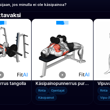
jaan, jos minulla ei ole käsipainoa?
ttavaksi
rus tangolla
Käsipainopunnerrus puristuksella
Rinta
Ojentajat
Rinta
Käsipainot
Vipu-/