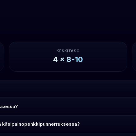
KESKITASO
4
x
8-10
uksessa?
ehdä käsipainopenkkipunnerruksessa?