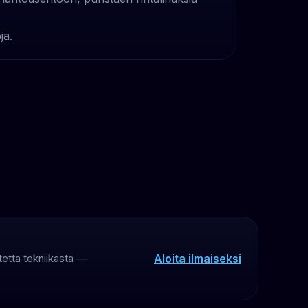
ja.
Aloita ilmaiseksi
utetta tekniikasta —