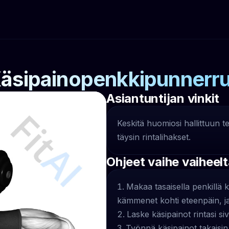
äsipainopenkkipunnerr
Asiantuntijan vinkit
Keskitä huomiosi hallittuun t
täysin rintalihakset.
Ohjeet vaihe vaiheel
Makaa tasaisella penkillä
kämmenet kohti eteenpäin, ja 
Laske käsipainot rintasi si
Työnnä käsipainot takaisin