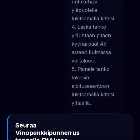
rintakehäsi
yläpuolella
lukitsemalla kätesi.
Laske tanko
ylärintaan pitäen
kyynärpäät 45
asteen kulmassa
vartaloosi.
Painele tanko
takaisin
aloitusasentoon
lukitsemalla kätesi
ylhäällä.
Seuraa
Vinopenkkipunnerrus