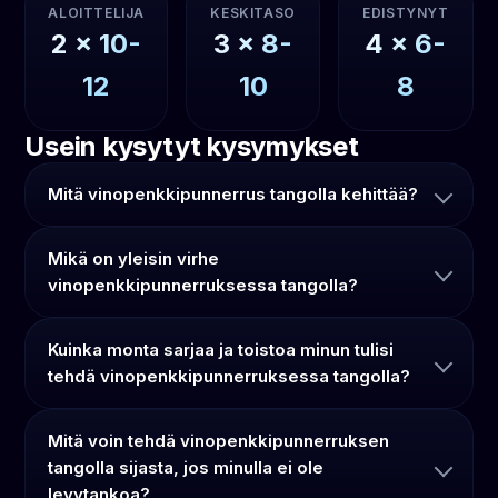
ALOITTELIJA
KESKITASO
EDISTYNYT
2
x
10-
3
x
8-
4
x
6-
12
10
8
Usein kysytyt kysymykset
Mitä vinopenkkipunnerrus tangolla kehittää?
Mikä on yleisin virhe
vinopenkkipunnerruksessa tangolla?
Kuinka monta sarjaa ja toistoa minun tulisi
tehdä vinopenkkipunnerruksessa tangolla?
Mitä voin tehdä vinopenkkipunnerruksen
tangolla sijasta, jos minulla ei ole
levytankoa?