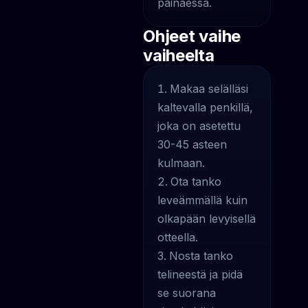
painaessa.
Ohjeet vaihe
vaiheelta
Makaa selälläsi
kaltevalla penkillä,
joka on asetettu
30-45 asteen
kulmaan.
Ota tanko
leveämmällä kuin
olkapään levyisellä
otteella.
Nosta tanko
telineestä ja pidä
se suorana