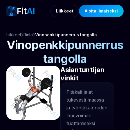
Fit
AI
Liikkeet
Aloita ilmaiseksi
Liikkeet
Rinta
Vinopenkkipunnerrus tangolla
Vinopenkkipunnerrus
tangolla
Asiantuntijan
vinkit
Pitäkää jalat
tukevasti maassa
ja työntäkää niiden
läpi voiman
tuottamiseksi