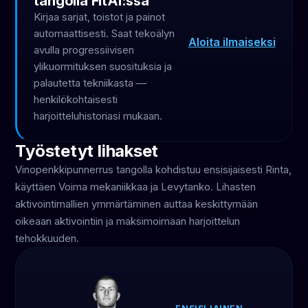
tangolla FitAI:ssa
Kirjaa sarjat, toistot ja painot
automaattisesti. Saat tekoälyn
Aloita ilmaiseksi
avulla progressiivisen
ylikuormituksen suosituksia ja
palautetta tekniikasta —
henkilökohtaisesti
harjoitteluhistoriasi mukaan.
Työstetyt lihakset
Vinopenkkipunnerrus tangolla kohdistuu ensisijaisesti Rinta,
käyttäen Voima mekaniikkaa ja Levytanko. Lihasten
aktivointimallien ymmärtäminen auttaa keskittymään
oikeaan aktivointiin ja maksimoimaan harjoittelun
tehokkuuden.