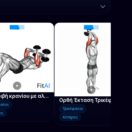
Συντριβή κρανίου με αλτήρες στο πάτωμα
Ορθή Έκταση Τρικέφαλου με Αλτήρες
φαλοι
Τρικέφαλοι
ες
Αλτήρες