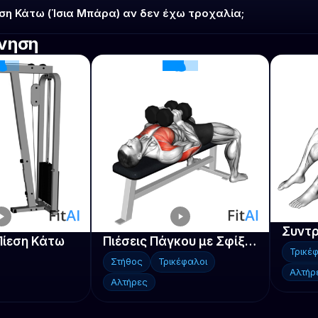
εση Κάτω (Ίσια Μπάρα) αν δεν έχω τροχαλία;
ύνηση
Πίεση Κάτω
Πιέσεις Πάγκου με Σφίξιμο Αλτήρων
Τρικέ
Στήθος
Τρικέφαλοι
Αλτήρ
Αλτήρες