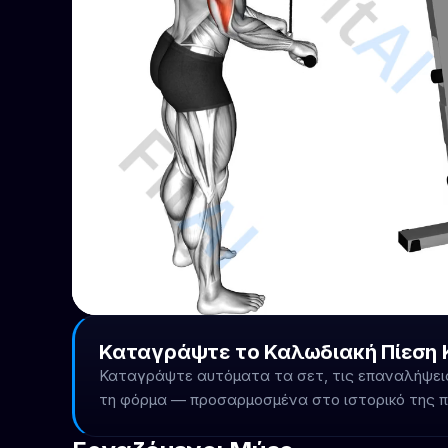
Καταγράψτε το Καλωδιακή Πίεση Κ
Καταγράψτε αυτόματα τα σετ, τις επαναλήψεις
τη φόρμα — προσαρμοσμένα στο ιστορικό της 