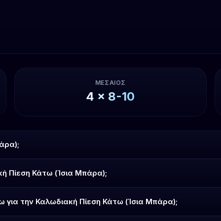
ΜΕΣΑΊΟΣ
4
x
8-10
άρα);
κή Πίεση Κάτω (Ίσια Μπάρα);
ω για την Καλωδιακή Πίεση Κάτω (Ίσια Μπάρα);