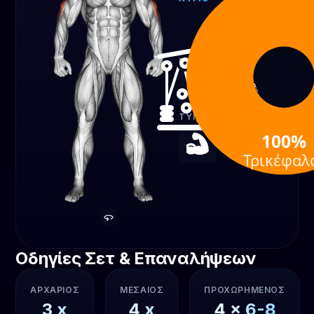
Τρικέφαλοι
100%
ΕΞΟΠΛΙΣΜΌΣ
Τροχαλία
ΤΎΠΟΣ ΆΣΚΗΣΗΣ
100%
Ενδυνάμωση
Τρικέφαλ
Οδηγίες Σετ & Επαναλήψεων
ΑΡΧΆΡΙΟΣ
ΜΕΣΑΊΟΣ
ΠΡΟΧΩΡΗΜΈΝΟΣ
3
x
4
x
4
x
6-8