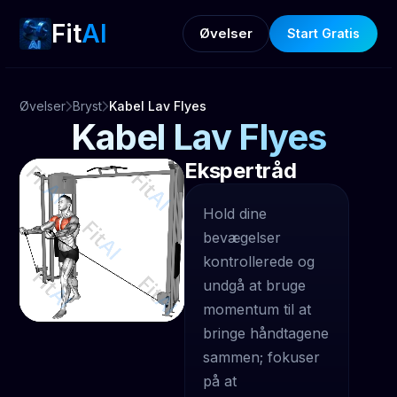
Fit
AI
Øvelser
Start Gratis
Øvelser
Bryst
Kabel Lav Flyes
Kabel Lav Flyes
Ekspertråd
Hold dine
bevægelser
kontrollerede og
undgå at bruge
momentum til at
bringe håndtagene
sammen; fokuser
på at