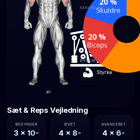
20 %
SEKUNDÆR
Skuldre
Biceps
Skul
20 %
20 
20 %
UDSTYR
Biceps
Kabel
ØVELSESTYPE
Styrke
Sæt & Reps Vejledning
BEGYNDER
ØVET
AVANCERET
3
x
10-
4
x
8-
4
x
6-