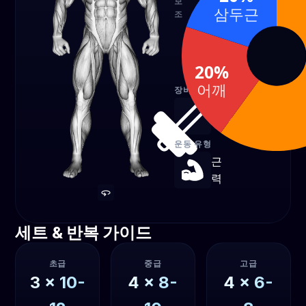
보
삼두근
조
삼두
어깨
근
20%
20%
20%
어깨
장비
덤벨
운동 유형
근
력
세트 & 반복 가이드
초급
중급
고급
3
x
10-
4
x
8-
4
x
6-