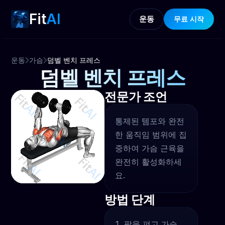
Fit
AI
운동
무료 시작
운동
가슴
덤벨 벤치 프레스
덤벨 벤치 프레스
전문가 조언
통제된 템포와 완전
한 움직임 범위에 집
중하여 가슴 근육을
완전히 활성화하세
요.
방법 단계
팔을 펴고 가슴